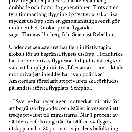
privatflygandet på bekostnad av redan idag
drabbade och framtida generationer. Trots att en
fyra timmar lång flygning i privatjet orsakar lika
mycket utsläpp som en genomsnittlig svensk gör
under ett helt år ökar privatflygandet,
säger Thomas Hörberg från Scientist Rebellion.
Under det senaste året har flera initiativ tagits
globalt för att begränsa flygets utsläpp. I Frankrike
har kortare inrikes flygresor förbjudits där tåg kan
vara ett lämpligt initiativ. Efter att aktioner riktade
mot privatjets inleddes har även politiker i
Amsterdam föreslagit att privatjets ska förbjudas
på landets största flygplats, Schiphol.​​​​​​​
– I Sverige har regeringen motverkat initiativ för
att begränsa flygandet, och istället investerat i ett
tredje privatjet till ministrarna. När 1 procent av
världens befolkning står för hälften av flygets
utsläpp medan 80 procent av jordens befolkning