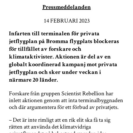
g
Pressmeddelanden
a
14 FEBRUARI 2023
t
i
Infarten till terminalen för privata
jetflygplan på Bromma flygplats blockeras
o
för tillfället av forskare och
n
klimataktivister. Aktionen är del av en
globalt koordinerad kampanj mot privata
jetflygplan och sker under veckan i
närmare 20 länder.
Forskare från gruppen Scientist Rebellion har
inlett aktionen genom att inta terminalbyggnaden
och där argumentera för ett förbud av privatjets.
– Det är inte rimligt att en rik elit ska få ta sig
rätten att använda det klimatvidriga