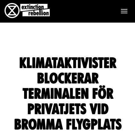
T
o
g
g
Klimataktivister
l
e
blockerar
n
terminalen för
a
privatjets vid
v
Bromma flygplats
i