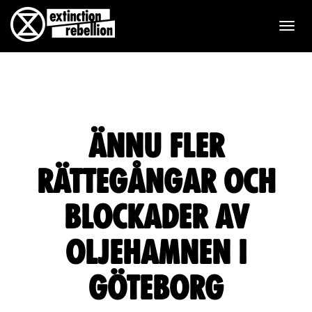
T
o
g
g
Ännu fler
l
e
rättegångar och
n
blockader av
a
Oljehamnen i
v
Göteborg
i