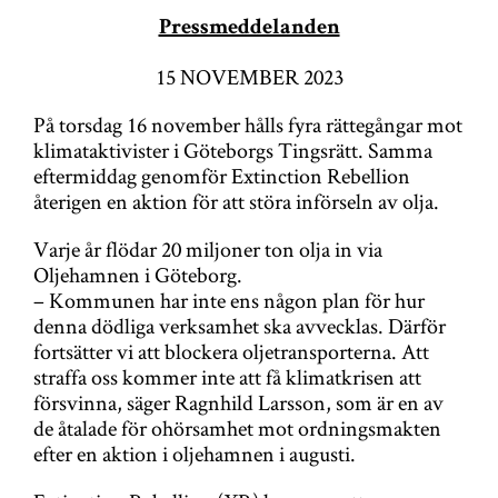
g
Pressmeddelanden
a
15 NOVEMBER 2023
t
På torsdag 16 november hålls fyra rättegångar mot
i
klimataktivister i Göteborgs Tingsrätt. Samma
o
eftermiddag genomför Extinction Rebellion
återigen en aktion för att störa införseln av olja.
n
Varje år flödar 20 miljoner ton olja in via
Oljehamnen i Göteborg.
– Kommunen har inte ens någon plan för hur
denna dödliga verksamhet ska avvecklas. Därför
fortsätter vi att blockera oljetransporterna. Att
straffa oss kommer inte att få klimatkrisen att
försvinna, säger Ragnhild Larsson, som är en av
de åtalade för ohörsamhet mot ordningsmakten
efter en aktion i oljehamnen i augusti.