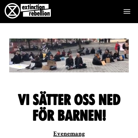
T
o
g
g
l
e
n
Vi sätter oss ned
a
v
för barnen!
i
Evenemang