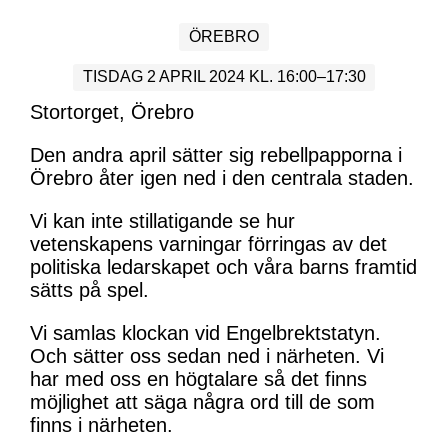
g
a
ÖREBRO
t
TISDAG 2 APRIL 2024 KL. 16:00–17:30
i
Stortorget, Örebro
o
Den andra april sätter sig rebellpapporna i
Örebro åter igen ned i den centrala staden.
n
Vi kan inte stillatigande se hur
vetenskapens varningar förringas av det
politiska ledarskapet och våra barns framtid
sätts på spel.
Vi samlas klockan vid Engelbrektstatyn.
Och sätter oss sedan ned i närheten. Vi
har med oss en högtalare så det finns
möjlighet att säga några ord till de som
finns i närheten.