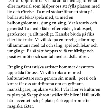
Därför uppmuntrar vi alla att ta med sig föremål
eller material som hjälper oss att fylla platsen med
liv och rörelse. Ta med stolar/filtar att sitta på,
bollar att leka/spela med, ta med en
balkongblomma, sjung en sång. Var kreativ och
generös! Ta med kläder efter väder, kubbspel,
gatukritor, ja allt möjligt. Kanske bjuda på fika
eller lite frukt. Vi vill skapa en trevlig stämning
tillsammans med tal och sång, spel och lekar och
umgänge. På så sätt hoppas vi få ett härligt och
positivt möte och samtal med stadsflanörer.
Ett gäng fantastiska artister kommer dessutom
uppträda för oss. Vi vill kroka arm med
kulturarbetare som genom sin musik, poesi och
konst får oss att drömma om en grönare,
mänskligare, mjukare värld. I vår låter vi kulturen
ta plats på Skeppsbron istället för bilen! Håll utkik
här i eventet och på plats på skeppsbron efter
magiska akter.