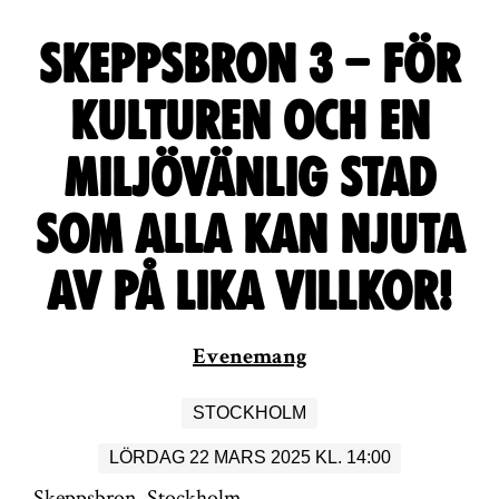
g
a
Skeppsbron 3 – för
t
kulturen och en
i
miljövänlig stad
o
n
som alla kan njuta
av på lika villkor!
Evenemang
STOCKHOLM
LÖRDAG 22 MARS 2025 KL. 14:00
Skeppsbron, Stockholm